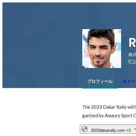
R
株式
0
つ
プロフィール
ストー
The 2023 Dakar Rally will b
ganized by Amaury Sport O
2023dakarrally.com
+3