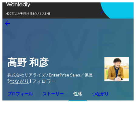
アプリを使う
400万人が利用するビジネスSNS
高野 和彦
株式会社リアライズ / EnterPrise Sales／係長
5
1
つながり
フォロワー
プロフィール
ストーリー
性格
つながり