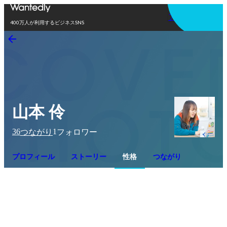
アプリを使う
400万人が利用するビジネスSNS
山本 伶
36
1
つながり
フォロワー
プロフィール
ストーリー
性格
つながり