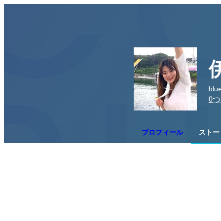
bl
0
つ
プロフィール
ストー