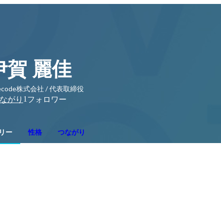
伊賀 麗佳
uecode株式会社 / 代表取締役
1
ながり
フォロワー
リー
性格
つながり