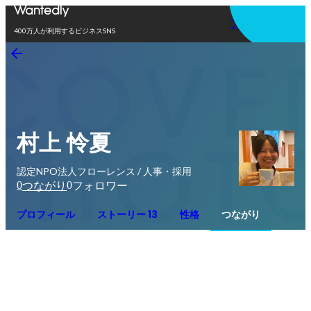
アプリを使う
400万人が利用するビジネスSNS
村上 怜夏
認定NPO法人フローレンス / 人事・採用
0
0
つながり
フォロワー
プロフィール
ストーリー 13
性格
つながり