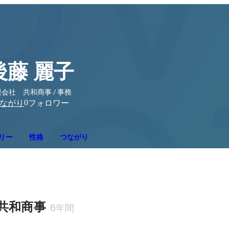
後藤 麗子
会社 共和商事 / 事務
0
ながり
フォロワー
リー
性格
つながり
共和商事
6年間