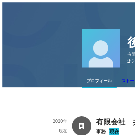
有限
0
つ
プロフィール
ストー
有限会社　
2020年
-
現在
事務
現在