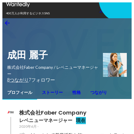
アプリを使う
400万人が利用するビジネスSNS
成田 麗子
株式会社Faber Company / レベニューマネージャ
ー
8
7
つながり
フォロワー
プロフィール
ストーリー
性格
つながり
株式会社Faber Company
レベニューマネージャー
現在
2020年6月
-