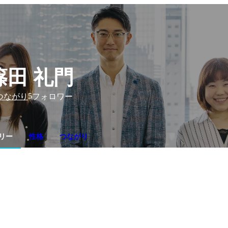
篠田 礼門
5
つながり
フォロワー
リー
性格
つながり