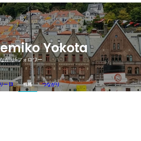
emiko Yokota
6
ながり
フォロワー
ー 13
性格
つながり