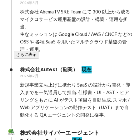
2024年5月
-
株式会社 AbemaTV SRE Team にて 300 以上から成る
マイクロサービス運用基盤の設計・構築・運用を担
当。

主なミッションは Google Cloud / AWS / CNCF などの 
OSS や 各種 SaaS を用いたマルチクラウド基盤の管
理・運用。
さらに表示
株式会社Autest（副業）
現在
2026年2月
新規事業立ち上げに携わり SaaS の設計から開発・導
入までを一気通貫して担当. 仕様書・UI・AST・ヒア
リングをもとに AI がテスト項目を自動生成, スマホ / 
Web アプリケーションの動作テスト（UAT）まで自
動化する QA エージェントの開発に従事.
株式会社サイバーエージェント