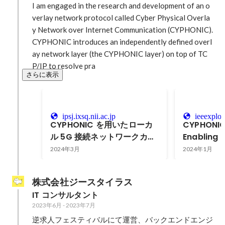
I am engaged in the research and development of an o
verlay network protocol called Cyber Physical Overla
y Network over Internet Communication (CYPHONIC).

CYPHONIC introduces an independently defined overl
ay network layer (the CYPHONIC layer) on top of TC
P/IP to resolve pra
さらに表示
ipsj.ixsq.nii.ac.jp
ieeexplor
CYPHONIC を用いたローカ
CYPHONIC
ル 5G 接続ネットワークカメ
Enabling 
ラとの P2P 映像配信に関す
Connectiv
2024年3月
2024年1月
る検証
IoT Devic
株式会社ジースタイラス
IT コンサルタント
2023年6月
-
2023年7月
逆求人フェスティバルにて運営、バックエンドエンジ