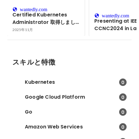
wantedly.com
Certified Kubernetes
wantedly.com
Presenting at IEE
Administrator 取得しまし
CCNC2024 in Las
た
2025年11月
NV, USA
スキルと特徴
Kubernetes
0
Google Cloud Platform
0
Go
0
Amazon Web Services
0