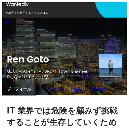
アプリを使う
400万人が利用するビジネスSNS
Ren Goto
株式会社AbemaTV / SRE / Platform Engineer
0
0
つながり
フォロワー
プロフィール
ストーリー 2
性格
つながり
IT 
業界では危険を顧みず挑戦
することが生存していくため