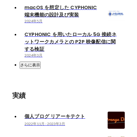
macOS を想定した CYPHONIC
端末機能の設計及び実装
2024年5月
CYPHONIC を用いたローカル 5G 接続ネ
ットワークカメラとの P2P 映像配信に関
する検証
2024年3月
さらに表示
実績
個人ブログ リアーキテクト
2022年11月
-
2023年3月