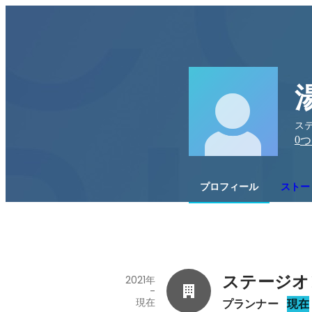
ステ
0
つ
プロフィール
ストー
ステージオ
2021年
-
現在
プランナー
現在