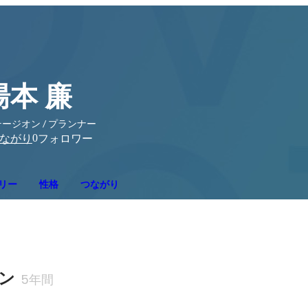
湯本 廉
ージオン / プランナー
0
ながり
フォロワー
リー
性格
つながり
ン
5年間