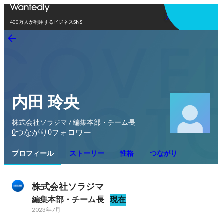
アプリを使う
400万人が利用するビジネスSNS
内田 玲央
株式会社ソラジマ / 編集本部・チーム長
0
0
つながり
フォロワー
プロフィール
ストーリー
性格
つながり
株式会社ソラジマ
編集本部・チーム長
現在
2023年7月
-