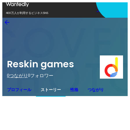
アプリを使う
400万人が利用するビジネスSNS
Reskin games
0
0
つながり
フォロワー
プロフィール
ストーリー
性格
つながり