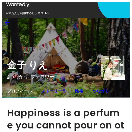
アプリを使う
400万人が利用するビジネスSNS
金子 りえ
4
2
つながり
フォロワー
プロフィール
ストーリー 9
性格
つながり
Happiness is a perfum
e you cannot pour on ot