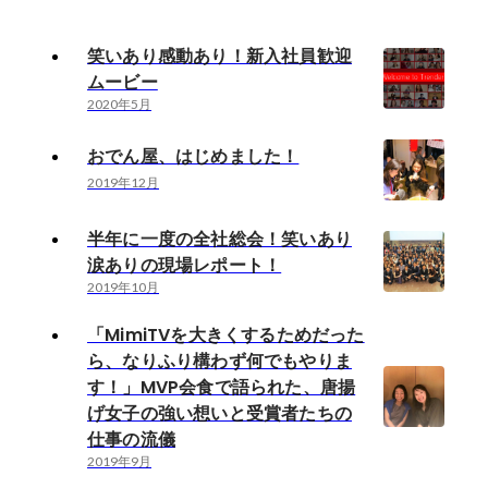
笑いあり感動あり！新入社員歓迎
ムービー
2020年5月
おでん屋、はじめました！
2019年12月
半年に一度の全社総会！笑いあり
涙ありの現場レポート！
2019年10月
「MimiTVを大きくするためだった
ら、なりふり構わず何でもやりま
す！」MVP会食で語られた、唐揚
げ女子の強い想いと受賞者たちの
仕事の流儀
2019年9月