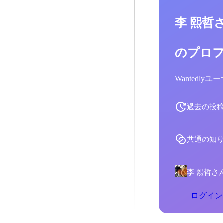
李 熙哲
のプロ
Wantedl
過去の投
共通の知
李 熙哲さ
ログイン