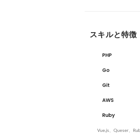
スキルと特徴
PHP
Go
Git
AWS
Ruby
Vue.js、Queser、Ruby