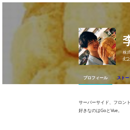
株
4
つ
プロフィール
ストー
サーバーサイド、フロント
好きなのはGoとVue。