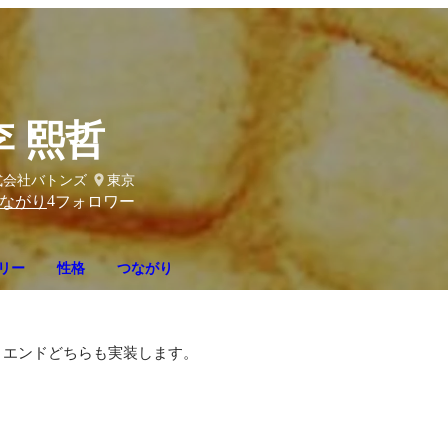
李 熙哲
式会社バトンズ
東京
4
ながり
フォロワー
リー
性格
つながり
エンドどちらも実装します。
