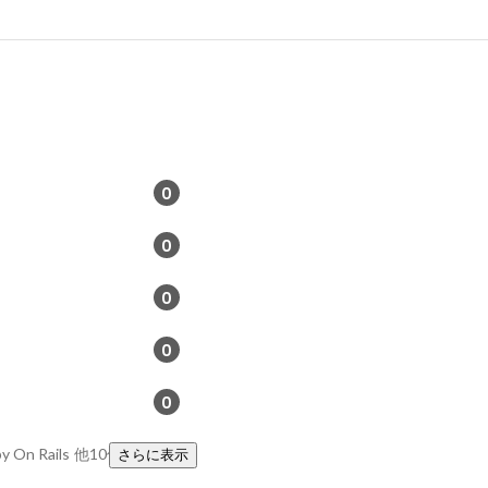
0
0
0
0
0
 On Rails
他10件
さらに表示