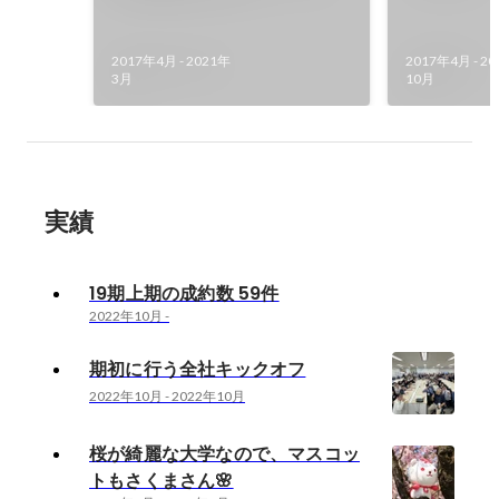
トもさくまさん🌸
ました！
2017年4月
-
2021年
2017年4月
-
20
3月
10月
実績
19期上期の成約数 59件
2022年10月
-
期初に行う全社キックオフ
2022年10月
-
2022年10月
桜が綺麗な大学なので、マスコッ
トもさくまさん🌸