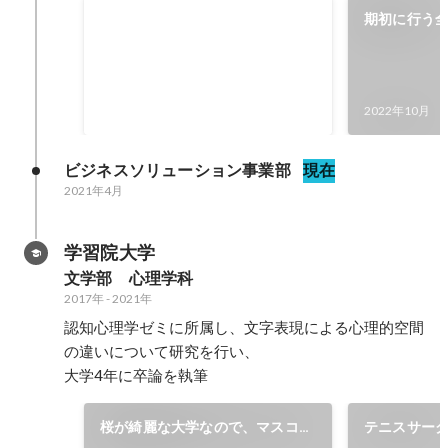
19期上期の成約数
期初に行う
2022年10月
59
件
2022年10月
ビジネスソリューション事業部
現在
2021年4月
学習院大学
文学部　心理学科
2017年
-
2021年
認知心理学ゼミに所属し、文字表現による心理的空間
の違いについて研究を行い、

大学4年に卒論を執筆
桜が綺麗な大学なので、マスコッ
テニスサー