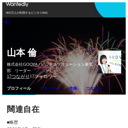
アプリを使う
400万人が利用するビジネスSNS
山本 倫
株式会社GOOYA / ビジネスソリューション事業
部 リーダー
17
17
つながり
フォロワー
プロフィール
ストーリー
性格
つながり
闊達自在
■略歴
