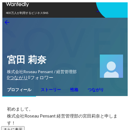
アプリを使う
400万人が利用するビジネスSNS
宮田 莉奈
株式会社Roseau Pensant / 経営管理部
0
0
つながり
フォロワー
プロフィール
ストーリー
性格
つながり
初めまして。

株式会社Roseau Pensant 経営管理部の宮田莉奈と申しま
す！
さらに表示