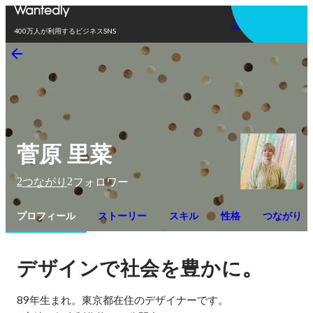
アプリを使う
400万人が利用するビジネスSNS
菅原 里菜
2
2
つながり
フォロワー
プロフィール
ストーリー
スキル
性格
つながり
。
デザインで社会を豊かに
89年生まれ。東京都在住のデザイナーです。
