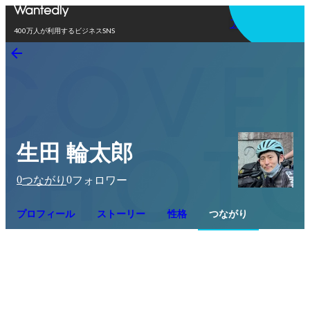
アプリを使う
400万人が利用するビジネスSNS
生田 輪太郎
0
0
つながり
フォロワー
プロフィール
ストーリー
性格
つながり