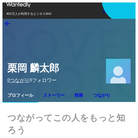
アプリを使う
400万人が利用するビジネスSNS
栗岡 麟太郎
0
0
つながり
フォロワー
プロフィール
ストーリー
性格
つながり
つながってこの人をもっと知
ろう