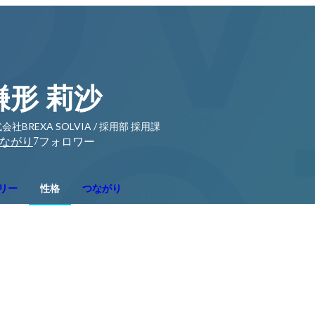
鎌形 莉沙
会社BREXA SOLVIA / 採用部 採用課
7
ながり
フォロワー
リー
性格
つながり