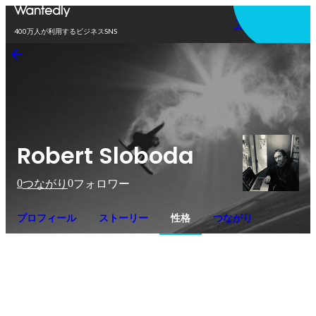
アプリを使う
400万人が利用するビジネスSNS
Robert Sloboda
0
0
つながり
フォロワー
プロフィール
ストーリー
性格
つながり