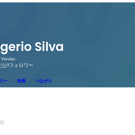
gerio Silva
/ Vendas
0
がり
フォロワー
リー
性格
つながり
間