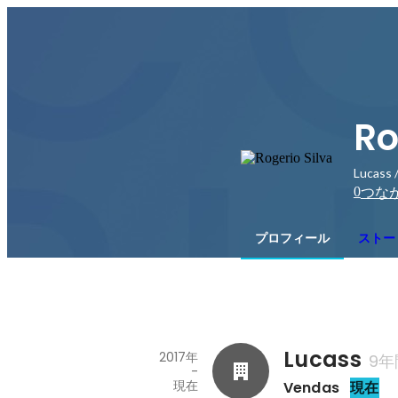
Ro
Lucass 
0
つな
プロフィール
ストー
Lucass
2017年
9年
-
現在
Vendas
現在