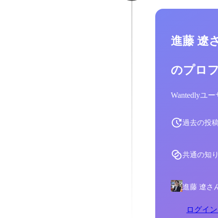
進藤 遼
のプロ
Wantedl
過去の投
共通の知
進藤 遼さ
ログイン