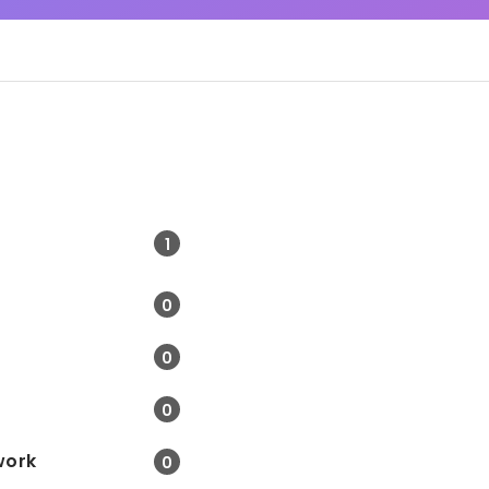
1
0
0
0
work
0