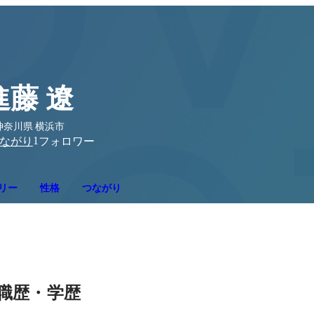
進藤 遼
神奈川県 横浜市
1
ながり
フォロワー
リー
性格
つながり
職歴・学歴