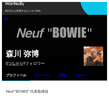
アプリを使う
400万人が利用するビジネスSNS
森川 弥博
0
0
つながり
フォロワー
プロフィール
ストーリー
性格
つながり
Neuf "BOWIE" 代表取締役