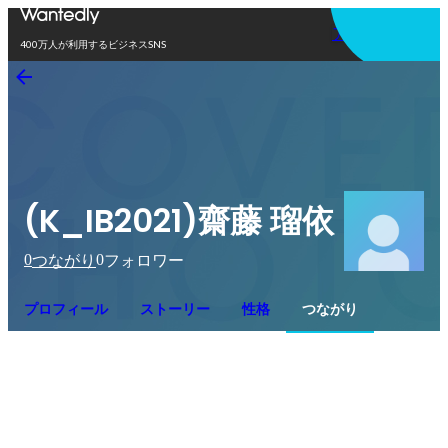
アプリを使う
400万人が利用するビジネスSNS
(K_IB2021)齋藤 瑠依
0
0
つながり
フォロワー
プロフィール
ストーリー
性格
つながり