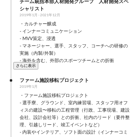
チーム統括本部人材開発グループ　人材開発スペ
シャリスト
2019年1月
-
2021年12月
・カルチャー醸成

- インナーコミュニケーション

- MVV策定、浸透

- マネージャー、選手、スタッフ、コーチへの研修の
実施（内製/外製）

- 海外を含む、外部のスポーツチームとの折衝
さらに表示
ファーム施設移転プロジェクト
2019年1月
・ファーム施設移転プロジェクト

- 選手寮、グラウンド、室内練習場、スタッフ用オフ
ィスの建設〜移転の工程管理（行政、工事現場、建設
会社、設計会社等）との折衝、社内のリード（要件整
理、引越しリード、竣工イベントなど）

- 内装やインテリア、ソフト面の設計（インナーコミ