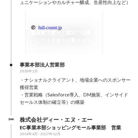
ュニケーションやカルチャー醸成、生産性向上など）
full-count.jp
横須賀で育って横浜で活躍
― ベイスターズ新ファーム
施設に込められた想いとは
2019年12月
事業本部法人営業部
2018年1月
・ナショナルクライアント、地場企業へのスポンサー
獲得営業

・営業戦略（Salesforce導入、DM施策、インサイド
セールス体制の確立等）の構築
株式会社ディー・エヌ・エー
EC事業本部ショッピングモール事業部　営業
2014年4月
-
2017年12月