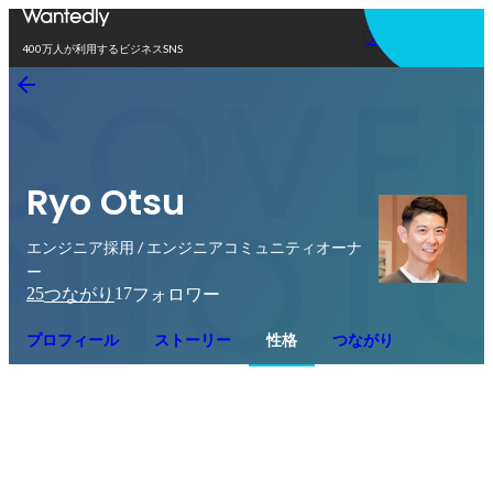
アプリを使う
400万人が利用するビジネスSNS
Ryo Otsu
エンジニア採用 / エンジニアコミュニティオーナ
ー
25
17
つながり
フォロワー
プロフィール
ストーリー
性格
つながり