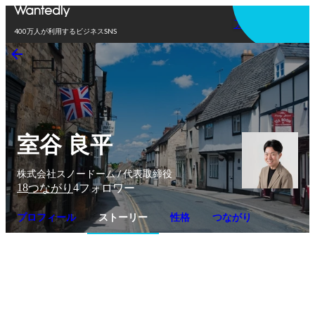
アプリを使う
400万人が利用するビジネスSNS
室谷 良平
株式会社スノードーム / 代表取締役
18
4
つながり
フォロワー
プロフィール
ストーリー
性格
つながり