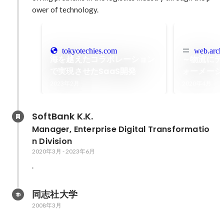
ower of technology.
tokyotechies.com
web.arch
海を越えたコラボレーション
～物流にデ
で実現させたSaaS開発
ォーメーシ
2023年2月
2020年4月
SoftBank K.K.
Manager, Enterprise Digital Transformatio
n Division
2020年3月
-
2023年6月
.
同志社大学
2008年3月