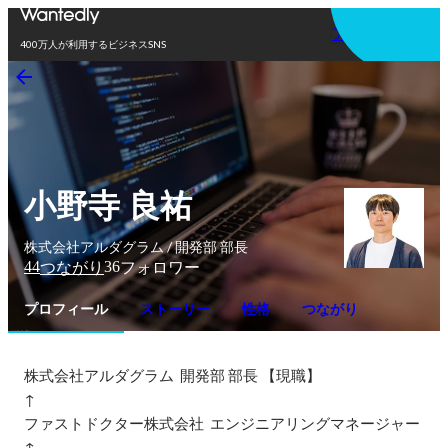
アプリを使う
400万人が利用するビジネスSNS
小野寺 良祐
株式会社アルダグラム / 開発部 部長
44
36
つながり
フォロワー
プロフィール
ストーリー
性格
つながり
株式会社アルダグラム  開発部 部長 【現職】

↑

ファストドクター株式会社  エンジニアリングマネージャー

↑
