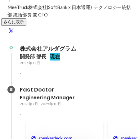
MeeTruck株式会社(SoftBank x 日本通運)  テクノロジー統括
部 統括部長 兼 CTO 
さらに表示
株式会社アルダグラム
開発部 部長
現在
2025年11月
-
.
Fast Doctor
Engineering Manager
2023年7月
-
2025年10月
.
speakerdeck.com
speakerd