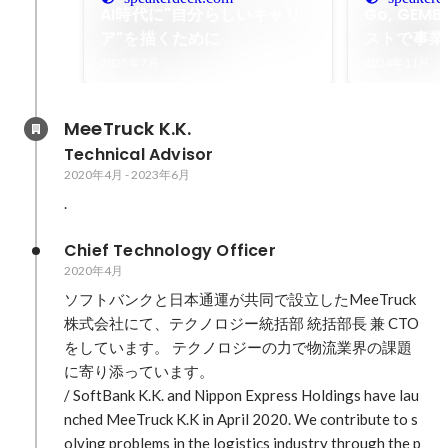
AI時代に"自分らしいキャリ
Go, GEM
ア"を描くために
ストで事業
織戦略
2025年7月
2024年11月
MeeTruck K.K.
Technical Advisor
2020年4月
-
2023年6月
.
Chief Technology Officer
2020年4月
ソフトバンクと日本通運が共同で設立したMeeTruck
株式会社にて、テクノロジー統括部 統括部長 兼 CTO
をしています。 テクノロジーの力で物流業界の課題
に寄り添っています。

/ SoftBank K.K. and Nippon Express Holdings have lau
nched MeeTruck K.K in April 2020. We contribute to s
olving problems in the logistics industry through the p