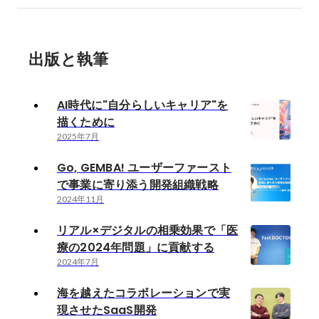
出版と執筆
AI時代に"自分らしいキャリア"を
描くために
2025年7月
Go, GEMBA! ユーザーファースト
で事業に寄り添う開発組織戦略
2024年11月
リアル×デジタルの相乗効果で「医
療の2024年問題」に貢献する
2024年7月
海を越えたコラボレーションで実
現させたSaaS開発