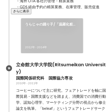
・海外 OTA 各社の管理・精算業務

・GDS 経由予約の精算業務、在庫管理、販売促進
さらに表示
うらじゃの踊り子/「温羅化粧」
メイク担当
2012年
-
2014年
立命館大学大学院(Ritsumeikan Universit
y)
国際関係研究科　国際協力専攻
2010年
-
2011年
コーヒーについて主に研究。フェアトレードを軸に国
際貿易・国際支援などを踏まえ、消費国での消費行動
学、認知心理学、マーケティング分野の視点から修士
論文を執筆。「beleaf」というフェアトレードサーク