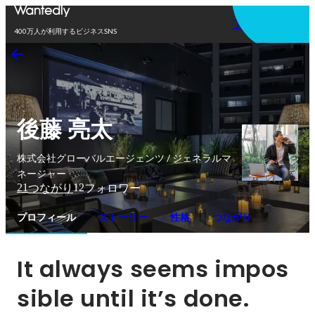
アプリを使う
400万人が利用するビジネスSNS
後藤 亮太
株式会社グローバルエージェンツ / ジェネラルマ
ネージャー
21
12
つながり
フォロワー
プロフィール
ストーリー
性格
つながり
It always seems impos
sible until it’s done.