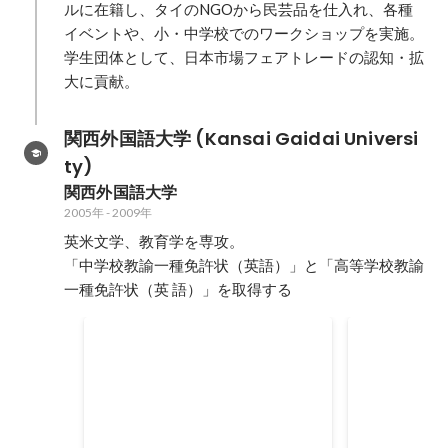
ルに在籍し、タイのNGOから民芸品を仕入れ、各種
イベントや、小・中学校でのワークショップを実施。
学生団体として、日本市場フェアトレードの認知・拡
関西外国語大学 (Kansai Gaidai Universi
ty)
関西外国語大学
2005年
-
2009年
英米文学、教育学を専攻。

「中学校教諭一種免許状（英語）」と「高等学校教諭
一種免許状（英 語）」を取得する
大食いコンテストで
ハロウィン
2009年
2009年10月
1
位