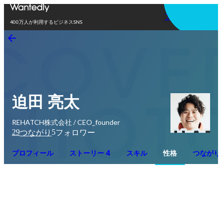
アプリを使う
400万人が利用するビジネスSNS
迫田 亮太
REHATCH株式会社 / CEO_founder
29
5
つながり
フォロワー
プロフィール
ストーリー 4
スキル
性格
つながり