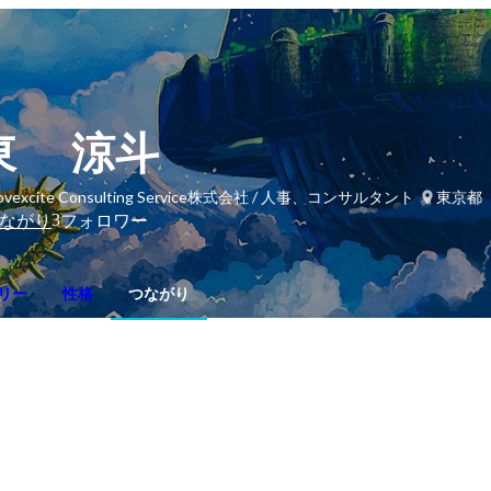
東 涼斗
novexcite Consulting Service株式会社 / 人事、コンサルタント
東京都
3
ながり
フォロワー
リー
性格
つながり