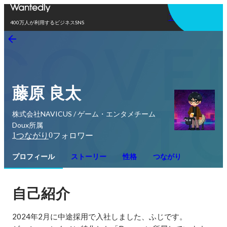
アプリを使う
400万人が利用するビジネスSNS
藤原 良太
株式会社NAVICUS / ゲーム・エンタメチーム
Doux所属
1
0
つながり
フォロワー
プロフィール
ストーリー
性格
つながり
自己紹介
2024年2月に中途採用で入社しました、ふじです。
