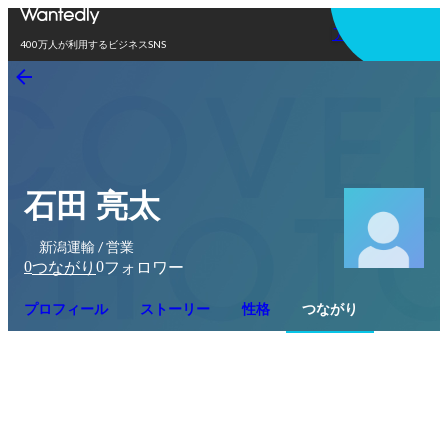
アプリを使う
400万人が利用するビジネスSNS
石田 亮太
新潟運輸 / 営業
0
0
つながり
フォロワー
プロフィール
ストーリー
性格
つながり