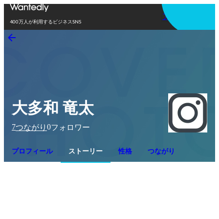
アプリを使う
400万人が利用するビジネスSNS
大多和 竜太
7
0
つながり
フォロワー
プロフィール
ストーリー
性格
つながり