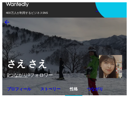
アプリを使う
400万人が利用するビジネスSNS
さえ さえ
0
0
つながり
フォロワー
プロフィール
ストーリー
性格
つながり