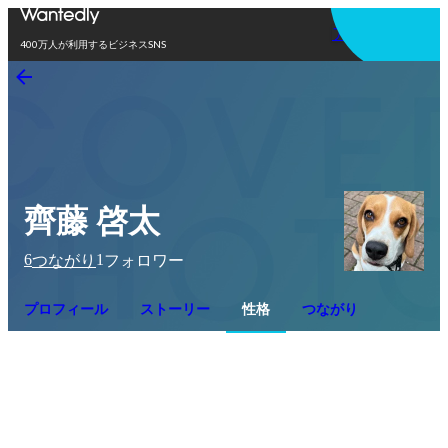
アプリを使う
400万人が利用するビジネスSNS
齊藤 啓太
6
1
つながり
フォロワー
プロフィール
ストーリー
性格
つながり