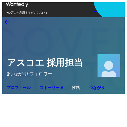
アプリを使う
400万人が利用するビジネスSNS
アスコエ 採用担当
0
0
つながり
フォロワー
プロフィール
ストーリー 9
性格
つながり