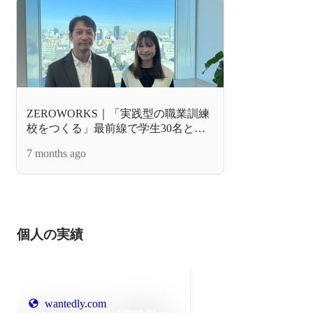
ZEROWORKS｜「実践型の職業訓練
校をつくる」最前線で学生30名と事
業を動かす——シニアマネージャ
7 months ago
ー・齊藤花穂インタビュー
個人の実績
wantedly.com