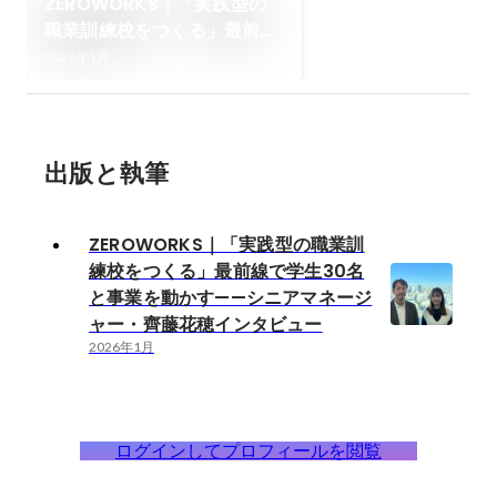
ZEROWORKS｜「実践型の
職業訓練校をつくる」最前線
で学生30名と事業を動かす
2026年1月
——シニアマネージャー・齊
藤花穂インタビュー
出版と執筆
ZEROWORKS｜「実践型の職業訓
練校をつくる」最前線で学生30名
と事業を動かす——シニアマネージ
ャー・齊藤花穂インタビュー
2026年1月
ログインしてプロフィールを閲覧