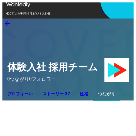
アプリを使う
400万人が利用するビジネスSNS
体験入社 採用チーム
0
0
つながり
フォロワー
プロフィール
ストーリー 37
性格
つながり