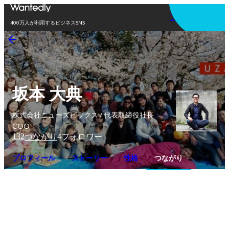
アプリを使う
400万人が利用するビジネスSNS
坂本 大典
株式会社ニューズピックス / 代表取締役社長
COO
132
4
つながり
フォロワー
プロフィール
ストーリー
性格
つながり