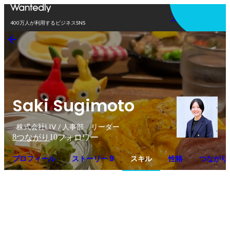
アプリを使う
400万人が利用するビジネスSNS
Saki Sugimoto
株式会社LIV / 人事部 リーダー
8
10
つながり
フォロワー
プロフィール
ストーリー 9
スキル
性格
つながり