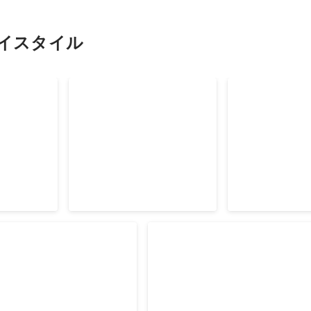
イスタイル
タイル/
経済産業省主催 女性起
株式会社アイ
賞
業家応援プロジェクト「
0→1award
LED関西」セミファイナ
リスト
トプライスドットコム
ブレークスルーキャンプ for
賞
優勝