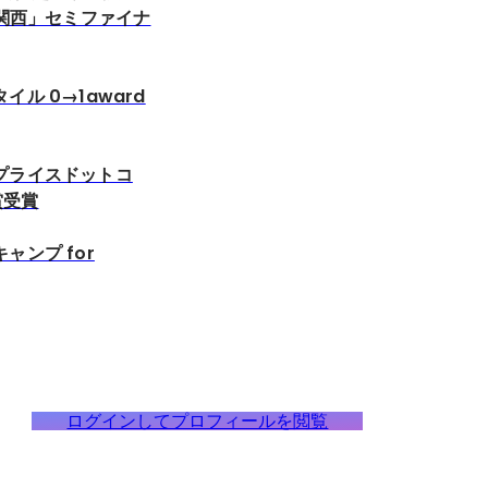
D関西」セミファイナ
ル 0→1award
プライスドットコ
賞受賞
ャンプ for
ログインしてプロフィールを閲覧