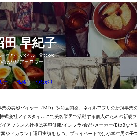
沼田 早紀子
式会社アイスタイル
tokyo
2
つながり
フォロワー
リー
性格
つながり
EC事業の美容バイヤー（MD）や商品開発、ネイルアプリの新規事業
する株式会社アイスタイルにて美容業界で活動する個人のための新規
イアックス入社後は美容健康/インフラ/食品/メーカー/BtoBな
立案やアカウント運用実績をもつ。プライベートでは小学生男の子