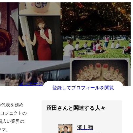
メッセージ
登録してプロフィールを閲覧
の代表を務め
沼田さんと関連する人々
プロジェクトの
ど幅広い業界の
濱上 翔
ママ。