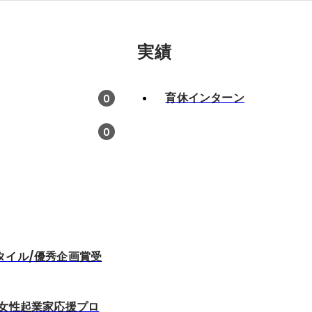
実績
育休インターン
0
0
タイル/優秀企画賞受
 女性起業家応援プロ