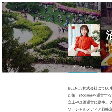
株
13
プロフィール
ストー
BEENOS株式会社にて
た後、@cosmeを運営
立上や企画運営に従事。 ガ
ソーシャルメディア戦略