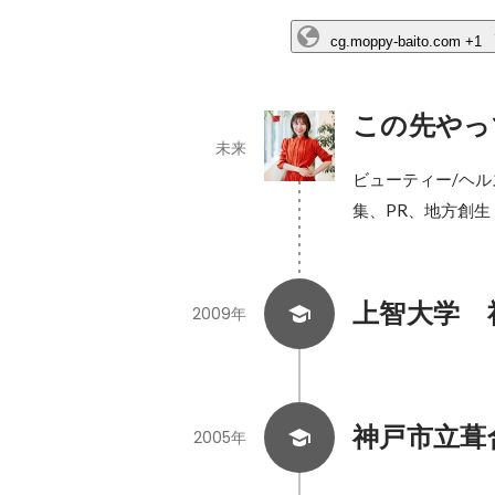
cg.moppy-baito.com
+1
この先やっ
未来
ビューティー/ヘ
集、PR、地方創生
上智大学　
2009年
神戸市立葺
2005年