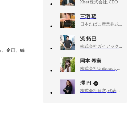
Xbet株式会社, CEO
三宅 瑶
日本たばこ産業株式会社
流 拓巳
株式会社ガイアックス, 管理本部長
方、企画、編
岡本 希実
株式会社Uniboost, 代表取締役
澤 円
株式会社圓窓, 代表取締役