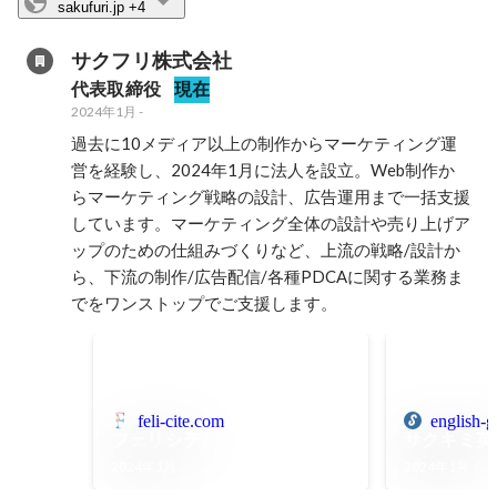
sakufuri.jp
+4
サクフリ株式会社
代表取締役
現在
2024年1月
-
過去に10メディア以上の制作からマーケティング運
営を経験し、2024年1月に法人を設立。Web制作か
らマーケティング戦略の設計、広告運用まで一括支援
しています。マーケティング全体の設計や売り上げア
ップのための仕組みづくりなど、上流の戦略/設計か
ら、下流の制作/広告配信/各種PDCAに関する業務ま
でをワンストップでご支援します。
feli-cite.com
english-
フェリシテ
サクキミ英
2024年1月
2024年1月