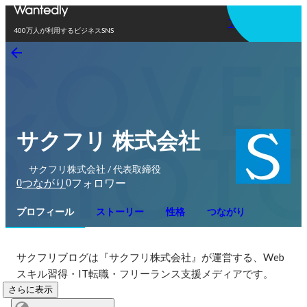
アプリを使う
400万人が利用するビジネスSNS
サクフリ 株式会社
サクフリ株式会社 / 代表取締役
0
0
つながり
フォロワー
プロフィール
ストーリー
性格
つながり
サクフリブログは『サクフリ株式会社』が運営する、Web
スキル習得・IT転職・フリーランス支援メディアです。
さらに表示