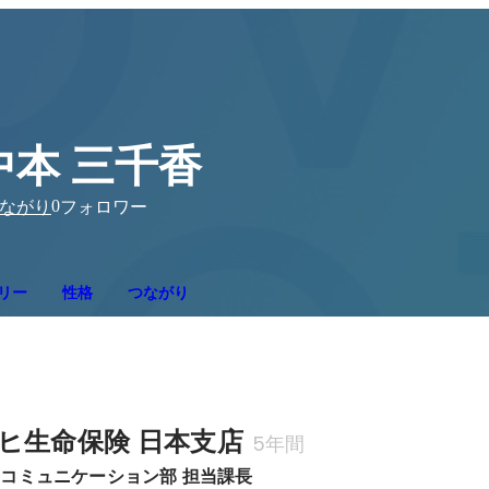
中本 三千香
0
ながり
フォロワー
リー
性格
つながり
ヒ生命保険 日本支店
5年間
コミュニケーション部 担当課長