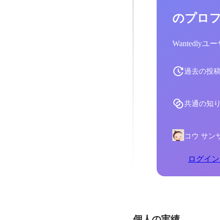
のプロ
Wantedl
過去の投
共通の知
コウ サン
ログイン
個人の実績