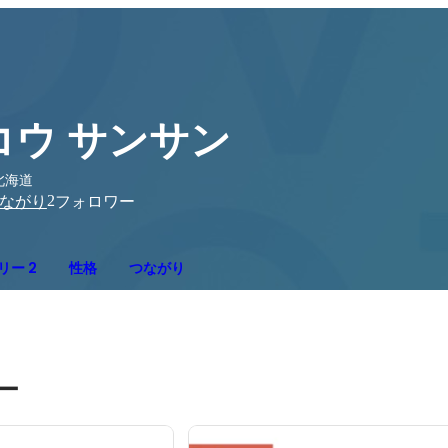
コウ サンサン
北海道
2
ながり
フォロワー
リー 2
性格
つながり
ー