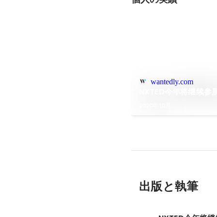
wantedly.com
NXTED今年将继续参展J
2020年10月
出版と執筆