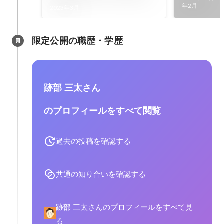
運営の実態
年2月
2023年3月
限定公開の職歴・学歴
跡部 三太さん
のプロフィールをすべて閲覧
過去の投稿を確認する
共通の知り合いを確認する
跡部 三太さんのプロフィールをすべて見
る