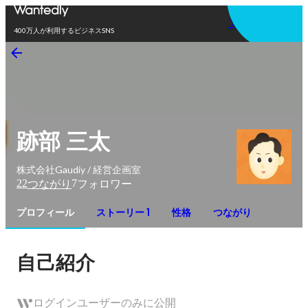
アプリを使う
400万人が利用するビジネスSNS
跡部 三太
株式会社Gaudiy / 経営企画室
22
7
つながり
フォロワー
プロフィール
ストーリー 1
性格
つながり
自己紹介
ログインユーザーのみに公開