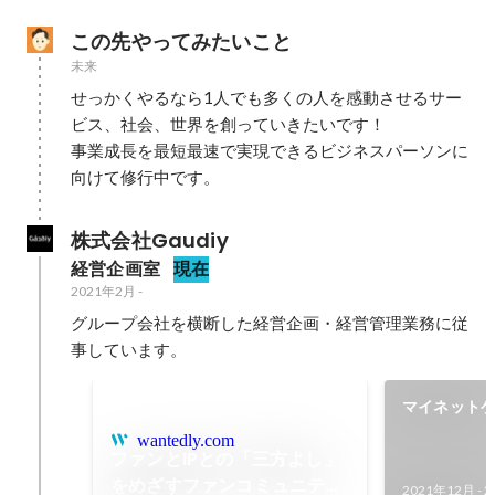
この先やってみたいこと
未来
せっかくやるなら1人でも多くの人を感動させるサー
ビス、社会、世界を創っていきたいです！

事業成長を最短最速で実現できるビジネスパーソンに
向けて修行中です。
株式会社Gaudiy
経営企画室
現在
2021年2月
-
グループ会社を横断した経営企画・経営管理業務に従
事しています。
マイネット
ュニティ領
wantedly.com
ファンとIPとの「三方よし」
をめざすファンコミュニティ
2021年12月
-
2