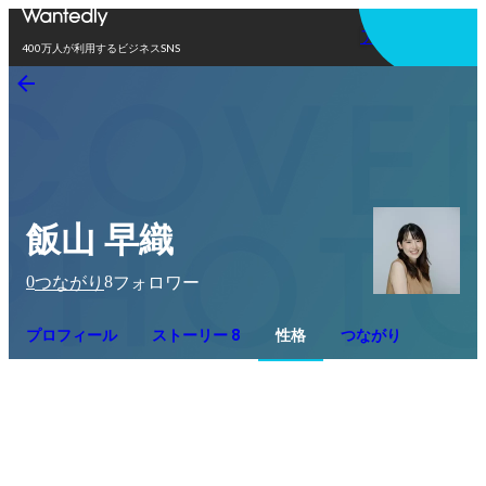
アプリを使う
400万人が利用するビジネスSNS
飯山 早織
0
8
つながり
フォロワー
プロフィール
ストーリー 8
性格
つながり