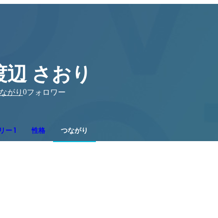
渡辺 さおり
0
ながり
フォロワー
ー 1
性格
つながり